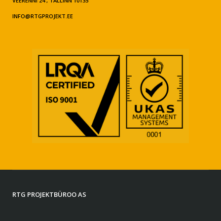
VEERENNI 24 , TALLINN 10135
INFO@RTGPROJEKT.EE
RTG PROJEKTBÜROO AS