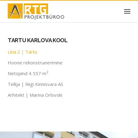
Skip
to
content
TARTU KARLOVA KOOL
Lina 2 | Tartu
Hoone rekonstrueerimine
2
Netopind 4 557 m
Tellija | Riigi Kinnisvara AS
Arhitekt | Marina Orlovski