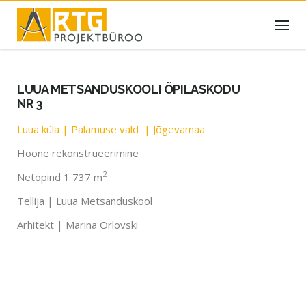
Skip
to
content
LUUA METSANDUSKOOLI ÕPILASKODU
NR 3
Luua küla | Palamuse vald | Jõgevamaa
Hoone rekonstrueerimine
2
Netopind 1 737 m
Tellija | Luua Metsanduskool
Arhitekt | Marina Orlovski