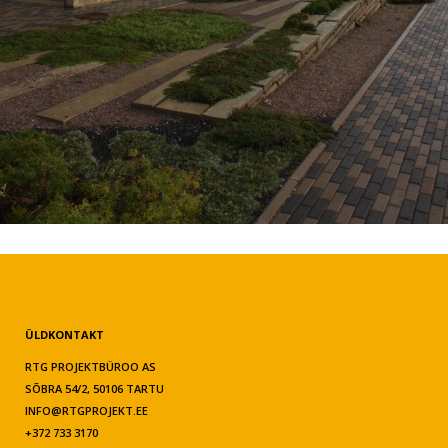
ÜLDKONTAKT
RTG PROJEKTBÜROO AS
SÕBRA 54/2, 50106 TARTU
INFO@RTGPROJEKT.EE
+372 733 3170