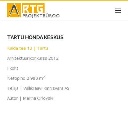
Skip
to
content
TARTU HONDA KESKUS
Kalda tee 13 | Tartu
Arhitektuurikonkurss 2012
I koht
2
Netopind 2 980 m
Tellija | Vallikraavi Kinnisvara AS
Autor | Marina Orlovski