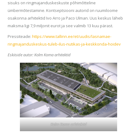
sisuks on ringmajanduskeskuste põhimõtteline
ümbermõtestamine. Kontseptsiooni autorid on ruumiloome
osakonna arhitektid Ivo Arro ja Paco Ulman. Uus keskus läheb
maksma ligi 7,9 miljonit eurot ja see valmib 13 kuu pärast.
Pressiteade:
https://www.tallinn.ee/et/uudis/lasnamae-
ringmajanduskeskus-tuleb-ilus-nutikas-ja-keskkonda-hoidev
Eskiiside autor: Kolm Koma arhitektid
Kolm Koma arhitektid