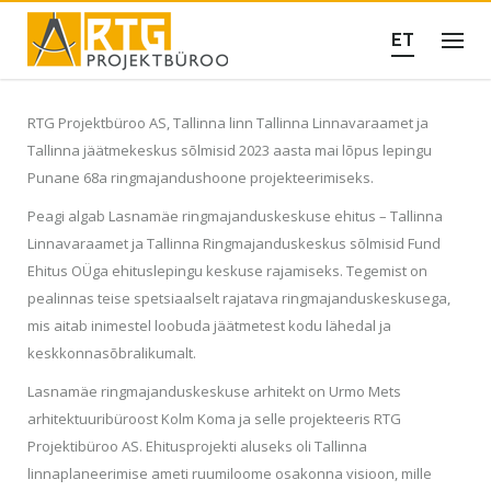
Skip
to
ET
content
RTG Projektbüroo AS, Tallinna linn Tallinna Linnavaraamet ja
Tallinna jäätmekeskus sõlmisid 2023 aasta mai lõpus lepingu
Punane 68a ringmajandushoone projekteerimiseks.
Peagi algab Lasnamäe ringmajanduskeskuse ehitus – Tallinna
Linnavaraamet ja Tallinna Ringmajanduskeskus sõlmisid Fund
Ehitus OÜga ehituslepingu keskuse rajamiseks. Tegemist on
pealinnas teise spetsiaalselt rajatava ringmajanduskeskusega,
mis aitab inimestel loobuda jäätmetest kodu lähedal ja
keskkonnasõbralikumalt.
Lasnamäe ringmajanduskeskuse arhitekt on Urmo Mets
arhitektuuribüroost Kolm Koma ja selle projekteeris RTG
Projektibüroo AS. Ehitusprojekti aluseks oli Tallinna
linnaplaneerimise ameti ruumiloome osakonna visioon, mille